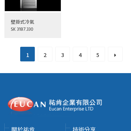
壁掛式冷氣
SK 3187.330
1
2
3
4
5
關於祐肯
技術分享