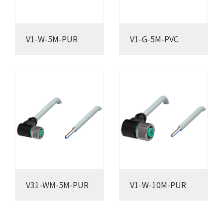
V1-W-5M-PUR
V1-G-5M-PVC
V31-WM-5M-PUR
V1-W-10M-PUR