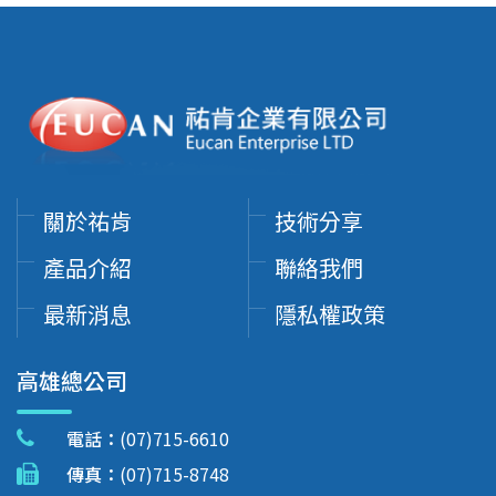
關於祐肯
技術分享
產品介紹
聯絡我們
最新消息
隱私權政策
高雄總公司
電話：
(07)715-6610
傳真：
(07)715-8748