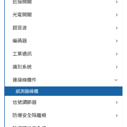
近接開關
光電開關
超音波
編碼器
工業通訊
識別系統
連接線纜件
感測器線纜
信號調節器
防爆安全隔離柵