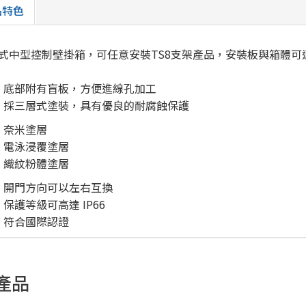
品特色
式中型控制壁掛箱，可任意安裝TS8支架產品，安裝板與箱體可連
底部附有盲板，方便進線孔加工
採三層式塗裝，具有優良的耐腐蝕保護
奈米塗層
電泳浸覆塗層
織紋粉體塗層
開門方向可以左右互換
保護等級可高達 IP66
符合國際認證
產品