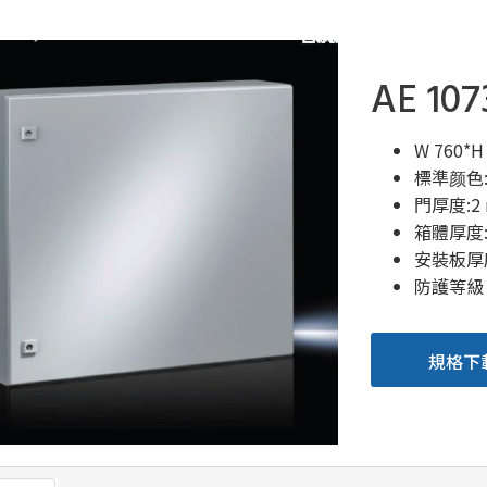
AE 107
W 760*H
標準颜色: 
門厚度:2
箱體厚度:
安裝板厚度
防護等級 N
規格下