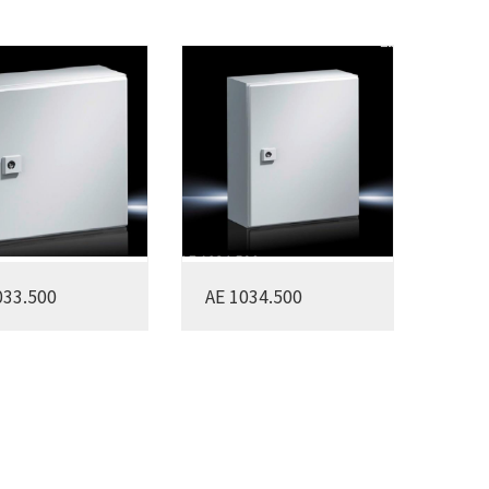
033.500
AE 1034.500