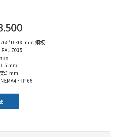
3.500
 760*D 300 mm 鋼板
RAL 7035
 mm
1.5 mm
:3 mm
EMA4、IP 66
載