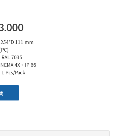
3.000
 254*D 111 mm
PC)
RAL 7035
EMA 4X、IP 66
 Pcs/Pack
載