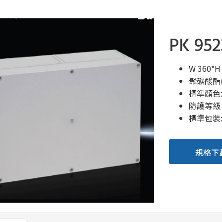
PK 952
W 360*H
聚碳酸酯(
標準顏色: 
防護等級 N
標準包裝: 1
規格下