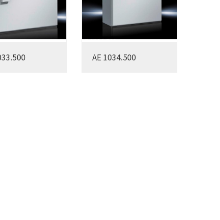
033.500
AE 1034.500