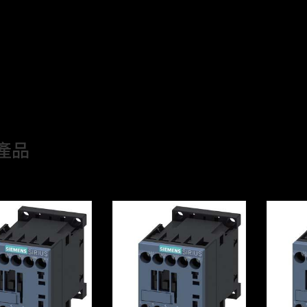
尺寸小巧，45 mm 寬度額定電流可達 38 A
輔助觸點、突波抑制器等主要配件的裝卸無需任何輔助工具
提供全面的 CAx 輔助設計文檔，方便地滿足不同層次的設計需
符合 CCC / CE / UL / CSA 等認證要求，設計可靠性高
7 A 起每個電流等級可提供 2 級耗能產品，節能環保
產品