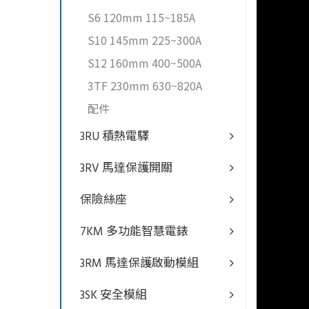
SIR
S6 120mm 115~185A
觸器
S10 145mm 225~300A
推出
規格
S12 160mm 400~500A
合兩
3TF 230mm 630~820A
過直
配件
控制
標準 
3RU 積熱電驛
3RV 馬達保護開關
主要
保險絲座
7KM 多功能智慧電錶
3RM 馬達保護啟動模組
3SK 安全模組