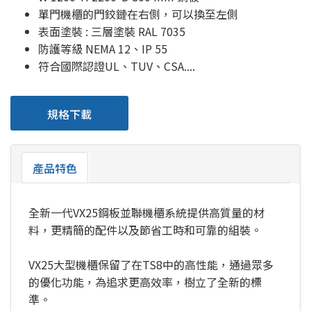
單門機櫃的門鉸鏈在右側，可以換至左側
表面塗裝 : 三層塗裝 RAL 7035
防護等級 NEMA 12、IP 55
符合國際認證UL、TUV、CSA....
規格下載
產品特色
全新一代VX25鋼板並聯機櫃系統提供高質量的材
料，更精簡的配件以及節省工時和可靠的組裝。
VX25大型機櫃保留了在TS8中的高性能，通過眾多
的優化功能，為追求更高效率，樹立了全新的標
準。