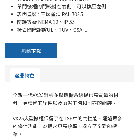
單門機櫃的門鉸鏈在右側，可以換至左側
表面塗裝 : 三層塗裝 RAL 7035
防護等級 NEMA 12、IP 55
符合國際認證UL、TUV、CSA....
規格下載
產品特色
全新一代VX25鋼板並聯機櫃系統提供高質量的材
料，更精簡的配件以及節省工時和可靠的組裝。
VX25大型機櫃保留了在TS8中的高性能，通過眾多
的優化功能，為追求更高效率，樹立了全新的標
準。