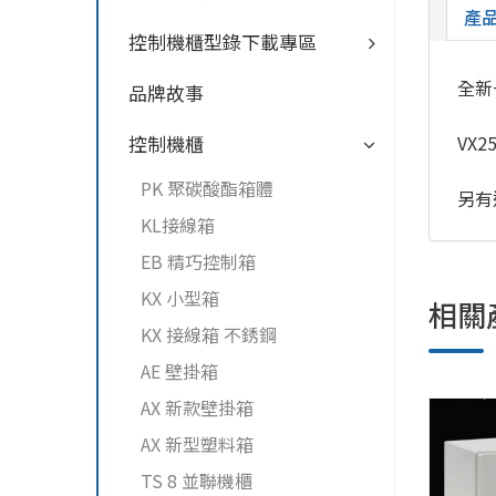
產
控制機櫃型錄下載專區
全新
品牌故事
VX
控制機櫃
PK 聚碳酸酯箱體
另有
KL接線箱
EB 精巧控制箱
KX 小型箱
相關
KX 接線箱 不銹鋼
AE 壁掛箱
AX 新款壁掛箱
AX 新型塑料箱
TS 8 並聯機櫃