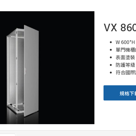
VX 86
W 600*H
單門機櫃
表面塗裝 :
防護等級 N
符合國際認
規格下