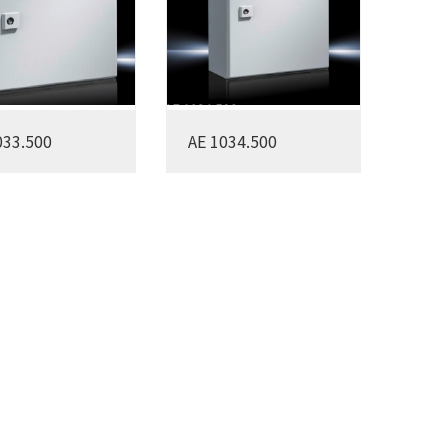
033.500
AE 1034.500