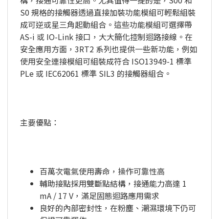
構，接通可靠性更高。尤其值得一提的是，S00 和
S0 規格的接觸器透過直接加裝功能模組可輕鬆組裝
成可逆或星三角起動組合。這些功能模組可選擇帶
AS-i 或 IO-Link 接口，大大簡化控制迴路接線。在
安全應用方面，3RT2 系列也提供一些新功能，例如
使用安全連接模組可組裝成符合 ISO13949-1 標準
PLe 或 IEC62061 標準 SIL3 的接觸器組合。
主要優點：
百萬次電氣使用壽命，操作可靠性高
輔助接點採用雙斷點結構，接通能力高達 1
mA / 17 V，滿足固態迴路應用需求
良好的內部密封性，在粉塵、潮濕環境下仍可