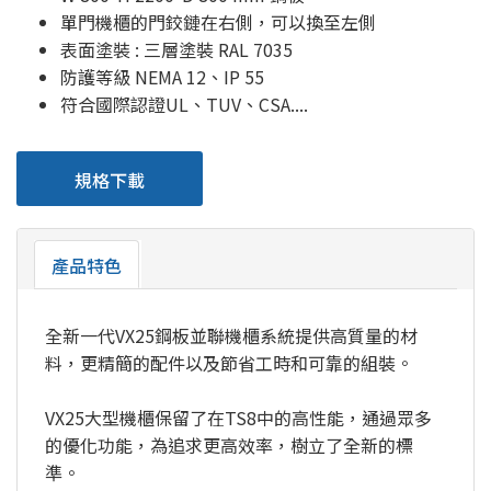
單門機櫃的門鉸鏈在右側，可以換至左側
表面塗裝 : 三層塗裝 RAL 7035
防護等級 NEMA 12、IP 55
符合國際認證UL、TUV、CSA....
規格下載
產品特色
全新一代VX25鋼板並聯機櫃系統提供高質量的材
料，更精簡的配件以及節省工時和可靠的組裝。
VX25大型機櫃保留了在TS8中的高性能，通過眾多
的優化功能，為追求更高效率，樹立了全新的標
準。