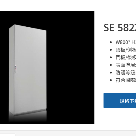
SE 582
W800* 
頂板/側
門板/後
表面塗層:
防護等級: 
符合國際認
規格下