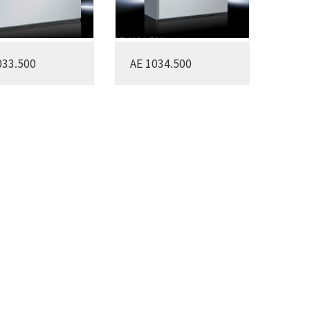
033.500
AE 1034.500