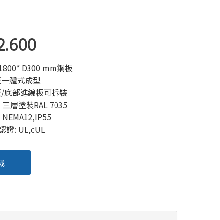
2.600
H1800* D300 mm鋼板
板一體式成型
板/底部進線板可拆裝
 三層塗裝RAL 7035
NEMA12,IP55
證: UL,cUL
載