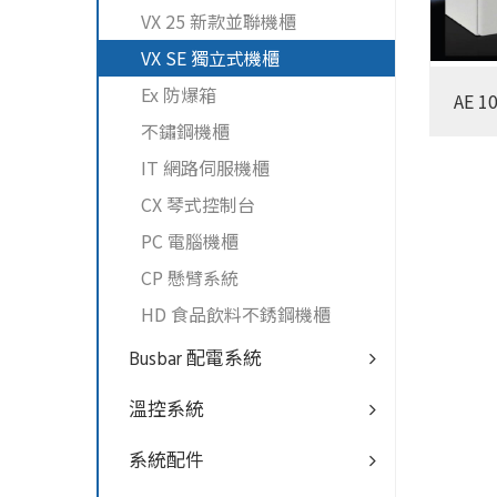
VX 25 新款並聯機櫃
VX SE 獨立式機櫃
Ex 防爆箱
AE 1
不鏽鋼機櫃
IT 網路伺服機櫃
CX 琴式控制台
PC 電腦機櫃
CP 懸臂系統
HD 食品飲料不銹鋼機櫃
Busbar 配電系統
溫控系統
系統配件