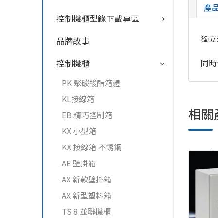
產
控制機櫃型錄下載專區
獨立
品牌故事
同時也
控制機櫃
PK 聚碳酸酯箱體
KL接線箱
相關
EB 精巧控制箱
KX 小型箱
KX 接線箱 不銹鋼
AE 壁掛箱
AX 新款壁掛箱
AX 新型塑料箱
TS 8 並聯機櫃