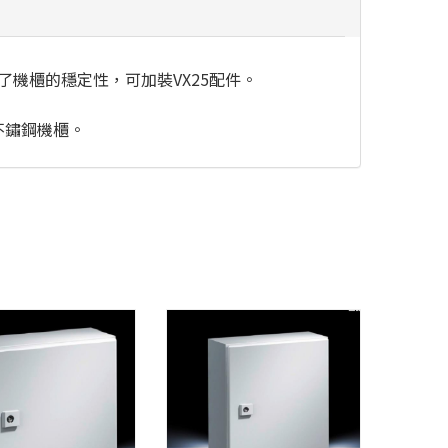
機櫃的穩定性，可加裝VX25配件。
X的不鏽鋼機櫃。