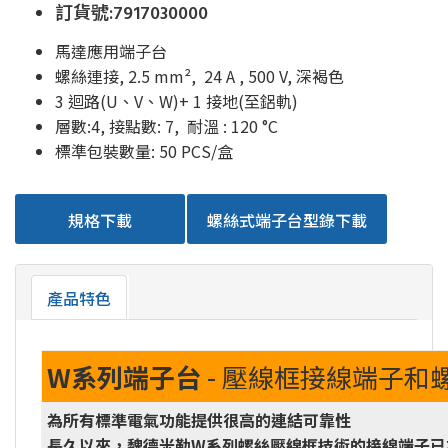
訂貨號:7917030000
馬達應用端子台
螺絲連接, 2.5 mm², 24 A , 500 V, 深褐色
3 迴路(U、V、W)+ 1 接地(至鋁軌)
層數:4, 接點數: 7, 耐溫 : 120 °C
標準包裝數量: 50 PCS/盒
規格下載
螺絲式端子台型錄下載
產品特色
W系列端子台
- 壓線框接線端子和
為所有標準電氣功能提供很高的連結可靠性
長久以來，魏德米勒W系列螺絲壓線框技術的接線端子已