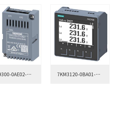
300-0AE02-
7KM3120-0BA01-
1DA0