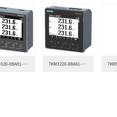
020-0BA01-
7KM3220-0BA01-
7KM9
1DA0
0AA0