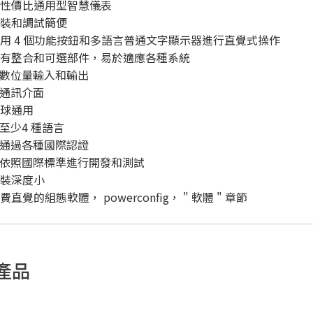
高性價比通用型智慧儀表
安裝和調試簡便
使用 4 個功能按鈕和多語言普通文字顯示器進行直覺式操作
具有整合和可選部件，易於適應各種系統
數位量輸入和輸出
通訊介面
全球通用
至少4 種語言
通過各種國際認證
依照國際標準進行開發和測試
安裝深度小
費直覺的組態軟體， powerconfig， " 軟體 " 章節
產品