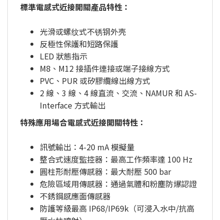
標準電感式近接開關產品特性：
光滑或螺纹式不锈钢外壳
反極性保護和短路保護
LED 狀態指示
M8、M12 接插件連接或端子接線方式
PVC、PUR 或矽膠纜線出線方式
2 線、3 線、4 線直流、交流、NAMUR 和 AS-
Interface 方式輸出
特殊應用場合電感式近接開關特性：
訊號輸出：4-20 mA 模擬量
整合式速度監控器：最高工作頻率達 100 Hz
圓柱形耐壓傳感器：最大耐壓 500 bar
危險區域用傳感器：通過氣體和粉塵防爆認證
不銹鋼感應面傳感器
防護等級最高 IP68/IP69k（可浸入水中/抗高