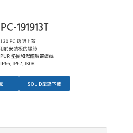
PC-191913T
0*130 PC 透明上蓋
用於安裝板的螺絲
 PUR 墊圈和聚醯胺蓋螺絲
66; IP67; IK08
載
SOLID型錄下載