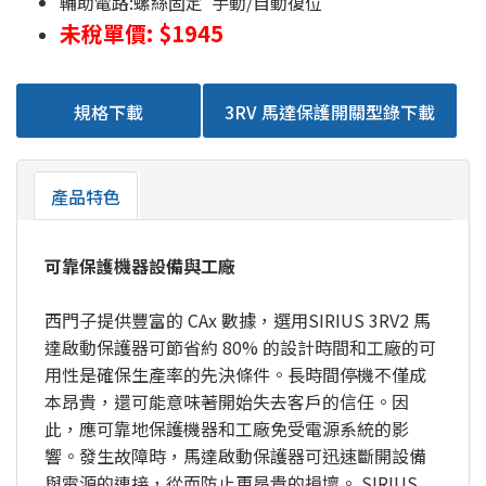
輔助電路:螺絲固定 手動/自動復位
未稅單價: $1945
規格下載
3RV 馬達保護開關型錄下載
產品特色
可靠保護機器設備與工廠
西門子提供豐富的 CAx 數據，選用SIRIUS 3RV2 馬
達啟動保護器可節省約 80% 的設計時間和工廠的可
用性是確保生產率的先決條件。長時間停機不僅成
本昂貴，還可能意味著開始失去客戶的信任。因
此，應可靠地保護機器和工廠免受電源系統的影
響。發生故障時，馬達啟動保護器可迅速斷開設備
與電源的連接，從而防止更昂貴的損壞。 SIRIUS