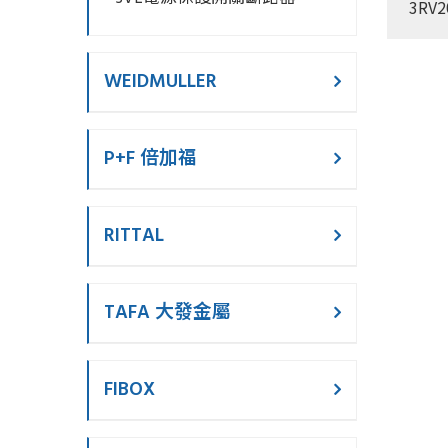
3RV2
WEIDMULLER
P+F 倍加福
RITTAL
TAFA 大發金屬
FIBOX