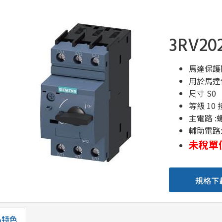
3RV20
馬達保護開
用於馬達
尺寸 S0
等級 10
主電路 :
輔助電路
未稅單價
規格下
品特色