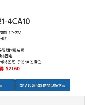
21-4CA10
關 17~22A
保護
 接觸器附屬裝置
螺絲固定
:螺絲固定 手動/自動復位
: $2160
載
3RV 馬達保護開關型錄下載