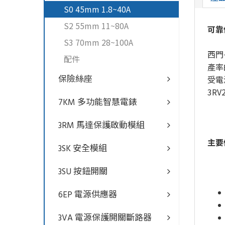
S0 45mm 1.8~40A
S2 55mm 11~80A
可靠
S3 70mm 28~100A
西門
配件
產率
保險絲座
受電
3R
7KM 多功能智慧電錶
3RM 馬達保護啟動模組
主要
3SK 安全模組
3SU 按鈕開關
6EP 電源供應器
3VA 電源保護開關斷路器