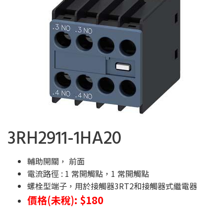
3RH2911-1HA20
輔助開關， 前面
電流路徑 :
1 常開觸點，1 常開觸點
螺栓型端子，用於接觸器3RT2和接觸器式繼電器
價格(未稅): $180