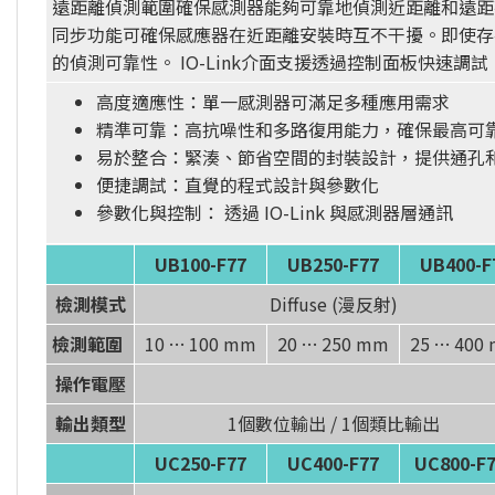
遠距離偵測範圍確保感測器能夠可靠地偵測近距離和遠距
同步功能可確保感應器在近距離安裝時互不干擾。即使存
的偵測可靠性。 IO-Link介面支援透過控制面板快速調
高度適應性：單一感測器可滿足多種應用需求
精準可靠：高抗噪性和多路復用能力，確保最高可
易於整合：緊湊、節省空間的封裝設計，提供通孔
便捷調試：直覺的程式設計與參數化
參數化與控制： 透過 IO-Link 與感測器層通訊
UB100-F77
UB250-F77
UB400-F
檢測模式
Diffuse (漫反射)
檢測範圍
10 … 100 mm
20 … 250 mm
25 … 400
操作電壓
輸出類型
1個數位輸出 / 1個類比輸出
UC250-F77
UC400-F77
UC800-F