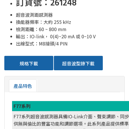
訂貨號：261248
超音波測距感測器
換能器頻率：大約 255 kHz
檢測距離：60 ~ 800 mm
輸出：IO-link， 0(4)~20 mA 或 0~10 V
出線型式：M8接頭/4 PIN
規格下載
超音波型錄下載
產品特色
F77系列
F77系列超音波感測器具備IO-Link介面、聲束調節、
供無與倫比的豐富功能和調節選項。此系列產品提供標準