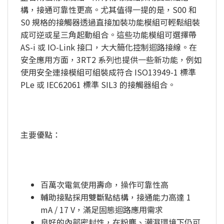
構，接通可靠性更高。尤其值得一提的是，S00 和
S0 規格的接觸器透過直接加裝功能模組可輕鬆組裝
成可逆或星三角起動組合。這些功能模組可選擇帶
AS-i 或 IO-Link 接口，大大簡化控制迴路接線。在
安全應用方面，3RT2 系列也提供一些新功能，例如
使用安全連接模組可組裝成符合 ISO13949-1 標準
PLe 或 IEC62061 標準 SIL3 的接觸器組合。
主要優點：
百萬次電氣使用壽命，操作可靠性高
輔助接點採用雙斷點結構，接通能力高達 1
mA / 17 V，滿足固態迴路應用需求
良好的內部密封性，在粉塵、潮濕環境下仍可