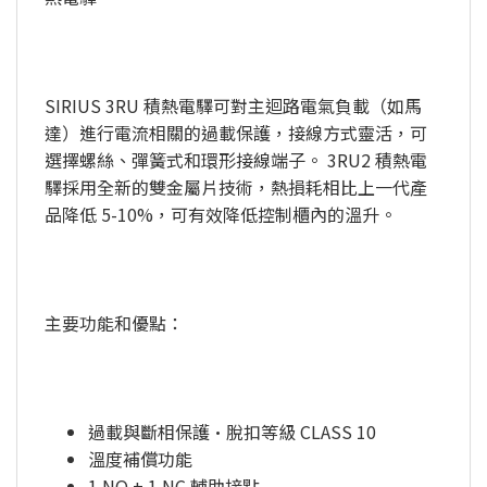
SIRIUS 3RU 積熱電驛可對主迴路電氣負載（如馬
達）進行電流相關的過載保護，接線方式靈活，可
選擇螺絲、彈簧式和環形接線端子。 3RU2 積熱電
驛採用全新的雙金屬片技術，熱損耗相比上一代產
品降低 5-10%，可有效降低控制櫃內的溫升。
主要功能和優點：
過載與斷相保護•脫扣等級 CLASS 10
溫度補償功能
1 NO + 1 NC 輔助接點