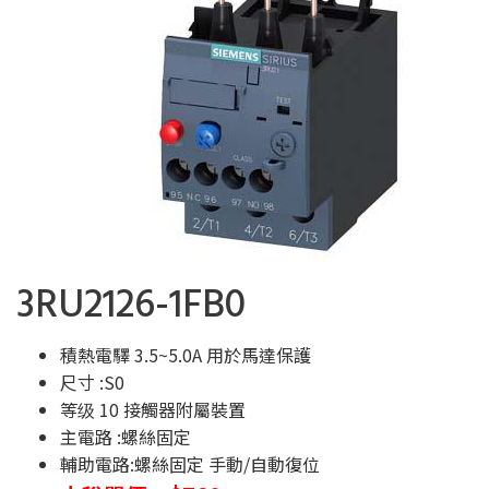
3RU2126-1FB0
積熱電驛 3.5~5.0A 用於馬達保護
尺寸 :S0
等级 10 接觸器附屬裝置
主電路 :螺絲固定
輔助電路:螺絲固定 手動/自動復位