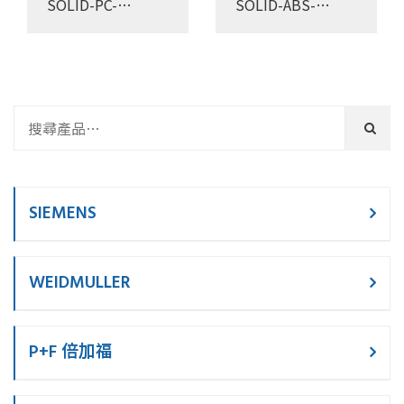
SOLID-PC-
SOLID-ABS-
191913T
191913T
SIEMENS
WEIDMULLER
P+F 倍加福