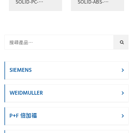
SOLID-PC-
SOLID-ABS-
191913T
191913T
SIEMENS
WEIDMULLER
P+F 倍加福