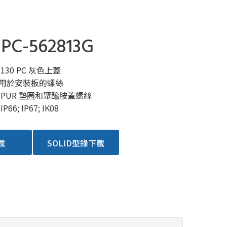
-PC-562813G
0*130 PC 灰色上蓋
用於安裝板的螺絲
 PUR 墊圈和聚醯胺蓋螺絲
66; IP67; IK08
載
SOLID型錄下載