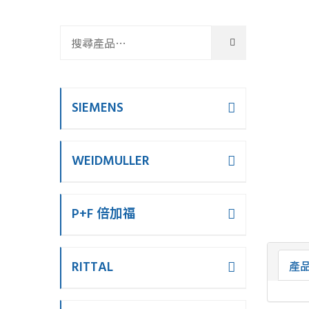
SIEMENS
WEIDMULLER
P+F 倍加福
RITTAL
產