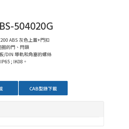
BS-504020G
0*200 ABS 灰色上蓋+門扣
 墊圈的門、閂鎖
板/DIN 導軌和角塞的螺絲
65 ; IK08。
載
CAB型錄下載