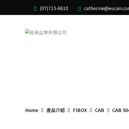
(07)715-6610
catherine@eucan.co
Home
產品介紹
FIBOX
CAB
CAB 50